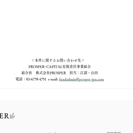
＜本件に関するお問い合わせ先＞　
PROSPER･CAPITAL有限責任事業組合
組合員　株式会社PROSPER　担当：江副・山田
電話：03-6778-4751  e-mail: 
fundadmin@prosper-jpn.com