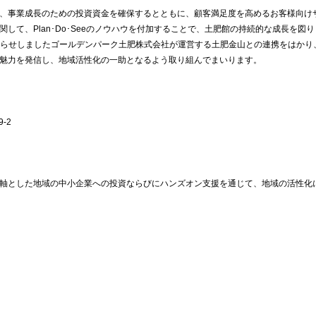
、事業成長のための投資資金を確保するとともに、顧客満足度を高めるお客様向け
して、Plan･Do･Seeのノウハウを付加することで、土肥館の持続的な成長を図
にお知らせしましたゴールデンパーク土肥株式会社が運営する土肥金山との連携をはか
魅力を発信し、地域活性化の一助となるよう取り組んでまいります。
-2
軸とした地域の中小企業への投資ならびにハンズオン支援を通じて、地域の活性化