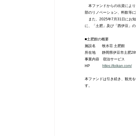
　本ファンドからの出資により
部のリノベーション、料飲等に関
　また、2025年7月31日
に、「土肥」及び「西伊豆」の
■土肥館の概要
施設名       牧水荘 土肥館
所在地       静岡県伊豆市土肥289
事業内容    宿泊サービス
HP	      
https://toikan.com/
本ファンドは引き続き、観光を
す。