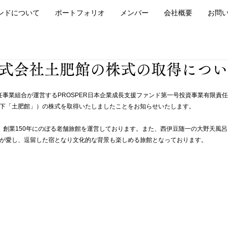
ンドについて
ポートフォリオ
メンバー
会社概要
お問
30 株式会社土肥館の株式の取得につ
L有限責任事業組合が運営するPROSPER日本企業成長支援ファンド第一号投資事業有限
下「土肥館」）の株式を取得いたしましたことをお知らせいたします。
、創業150年にのぼる老舗旅館を運営しております。また、西伊豆随一の大野天風
が愛し、逗留した宿となり文化的な背景も楽しめる旅館となっております。