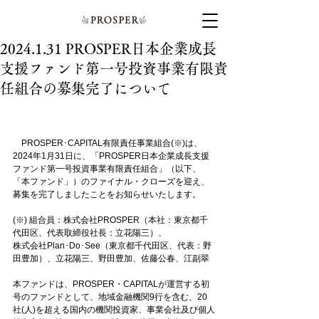
2024.1.31 PROSPER日本企業成長
支援ファンド第一号投資事業有限責
任組合の募集完了について
　PROSPER･CAPITAL有限責任事業組合(※)は、
2024年1月31日に、「PROSPER日本企業成長支援
ファンド第一号投資事業有限責任組合」（以下、
「本ファンド」）のファイナル・クローズを迎え、
募集を完了しましたことをお知らせいたします。
(※) 組合員：株式会社PROSPER（本社：東京都千
代田区、代表取締役社長：立花陽三）、
株式会社Plan･Do･See（東京都千代田区、代表：野
田豊加）、立花陽三、野田豊加、佐藤公春、江副翠
本ファンドは、PROSPER・CAPITALが運営する初
号のファンドとして、地域金融機関9行を含む、20
社(人)を超える国内の機関投資家、事業会社及び個人