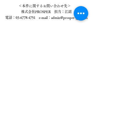
＜本件に関するお問い合わせ先＞　
株式会社PROSPER　担当：江副
電話：03-6778-4751　e-mail：admin@prosper-jpn.com
​メッセージ
会社概要
​採用情報
ファンドについて
お問い合わせ
メンバー
プライバシーポリシー
​ポートフォリオ