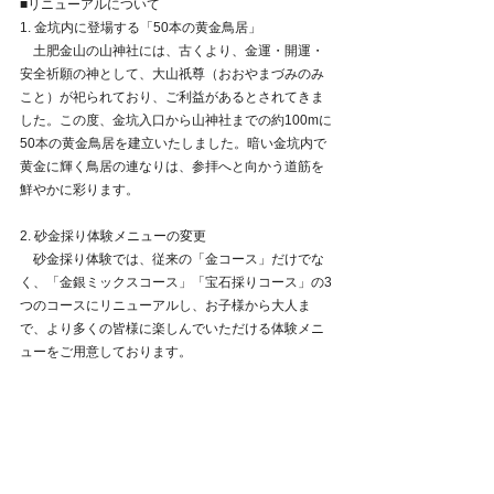
■リニューアルについて
1. 金坑内に登場する「50本の黄金鳥居」
　土肥金山の山神社には、古くより、金運・開運・
安全祈願の神として、大山祇尊（おおやまづみのみ
こと）が祀られており、ご利益があるとされてきま
した。この度、金坑入口から山神社までの約100mに
50本の黄金鳥居を建立いたしました。暗い金坑内で
黄金に輝く鳥居の連なりは、参拝へと向かう道筋を
鮮やかに彩ります。
2. 砂金採り体験メニューの変更
　砂金採り体験では、従来の「金コース」だけでな
く、「金銀ミックスコース」「宝石採りコース」の3
つのコースにリニューアルし、お子様から大人ま
で、より多くの皆様に楽しんでいただける体験メニ
ューをご用意しております。