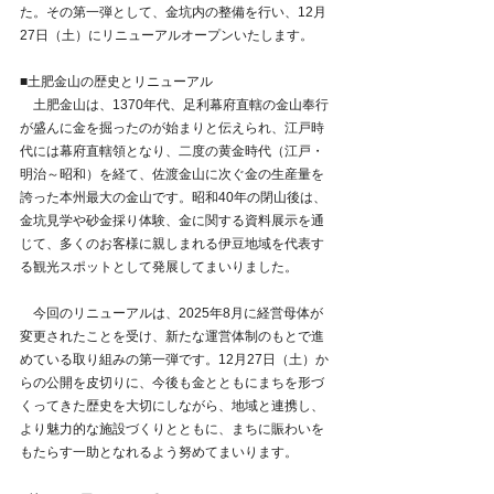
た。その第一弾として、金坑内の整備を行い、12月
27日（土）にリニューアルオープンいたします。
■土肥金山の歴史とリニューアル
　土肥金山は、1370年代、足利幕府直轄の金山奉行
が盛んに金を掘ったのが始まりと伝えられ、江戸時
代には幕府直轄領となり、二度の黄金時代（江戸・
明治～昭和）を経て、佐渡金山に次ぐ金の生産量を
誇った本州最大の金山です。昭和40年の閉山後は、
金坑見学や砂金採り体験、金に関する資料展示を通
じて、多くのお客様に親しまれる伊豆地域を代表す
る観光スポットとして発展してまいりました。
　今回のリニューアルは、2025年8月に経営母体が
変更されたことを受け、新たな運営体制のもとで進
めている取り組みの第一弾です。12月27日（土）か
らの公開を皮切りに、今後も金とともにまちを形づ
くってきた歴史を大切にしながら、地域と連携し、
より魅力的な施設づくりとともに、まちに賑わいを
もたらす一助となれるよう努めてまいります。