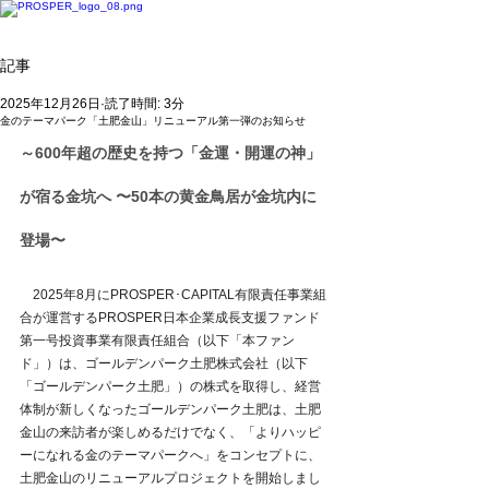
記事
2025年12月26日
読了時間: 3分
金のテーマパーク「土肥金山」リニューアル第一弾のお知らせ
～600年超の歴史を持つ「金運・開運の神」
が宿る金坑へ 〜50本の黄金鳥居が金坑内に
登場〜
　2025年8月にPROSPER･CAPITAL有限責任事業組
合が運営するPROSPER日本企業成長支援ファンド
第一号投資事業有限責任組合（以下「本ファン
ド」）は、ゴールデンパーク土肥株式会社（以下
「ゴールデンパーク土肥」）の株式を取得し、経営
体制が新しくなったゴールデンパーク土肥は、土肥
金山の来訪者が楽しめるだけでなく、「よりハッピ
ーになれる金のテーマパークへ」をコンセプトに、
土肥金山のリニューアルプロジェクトを開始しまし